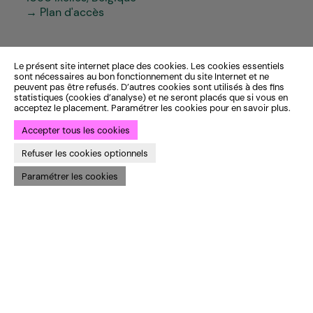
→ Plan d'accès
Le présent site internet place des cookies. Les cookies essentiels
sont nécessaires au bon fonctionnement du site Internet et ne
peuvent pas être refusés. D’autres cookies sont utilisés à des fins
CONTACTS
statistiques (cookies d’analyse) et ne seront placés que si vous en
acceptez le placement. Paramétrer les cookies pour en savoir plus.
Du mardi au vendredi
Programme
Accepter tous les cookies
Entre 10h-12h et 13h-18h
Espace Pro
au guichet du Théâtre
Varia & les publics
Refuser les cookies optionnels
ou par téléphone
Infos pratiques
Paramétrer les cookies
Horaires complets
+32 (0)2 640 35 50
info@varia.be