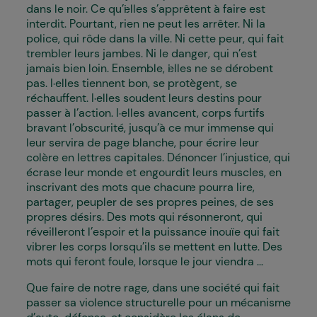
dans le noir. Ce qu’i·elles s’apprêtent à faire est
interdit. Pourtant, rien ne peut les arrêter. Ni la
police, qui rôde dans la ville. Ni cette peur, qui fait
trembler leurs jambes. Ni le danger, qui n’est
jamais bien loin. Ensemble, i·elles ne se dérobent
pas. I·elles tiennent bon, se protègent, se
réchauffent. I·elles soudent leurs destins pour
passer à l’action. I·elles avancent, corps furtifs
bravant l’obscurité, jusqu’à ce mur immense qui
leur servira de page blanche, pour écrire leur
colère en lettres capitales. Dénoncer l’injustice, qui
écrase leur monde et engourdit leurs muscles, en
inscrivant des mots que chacun·e pourra lire,
partager, peupler de ses propres peines, de ses
propres désirs. Des mots qui résonneront, qui
réveilleront l’espoir et la puissance inouïe qui fait
vibrer les corps lorsqu’ils se mettent en lutte. Des
mots qui feront foule, lorsque le jour viendra …
Que faire de notre rage, dans une société qui fait
passer sa violence structurelle pour un mécanisme