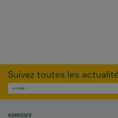
Suivez toutes les actualit
e-
mail
*
ADRESSES