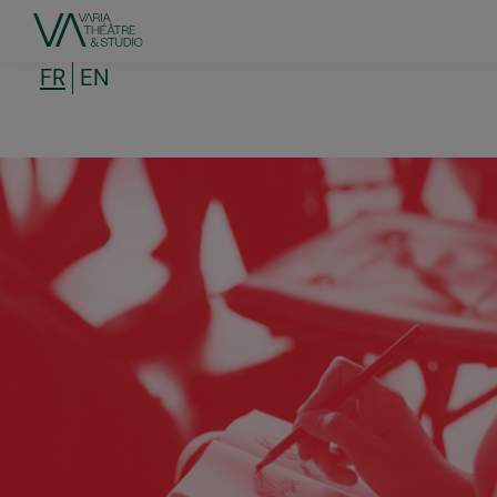
Aller
au
contenu
principal
FR
EN