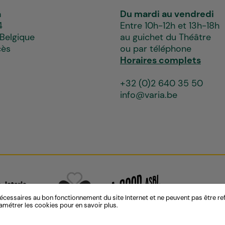
a
Du mardi au vendredi
4
Entre 10h-12h et 13h-18h
 Belgique
au guichet du Théâtre
cès
ou par téléphone
Horaires complets
+32 (0)2 640 35 50
info@varia.be
écessaires au bon fonctionnement du site Internet et ne peuvent pas être refu
amétrer les cookies pour en savoir plus.