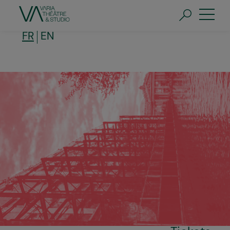
Aller
au
contenu
principal
FR
EN