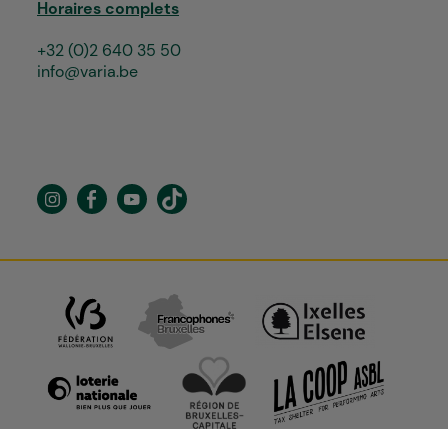
Horaires complets
+32 (0)2 640 35 50
info@varia.be