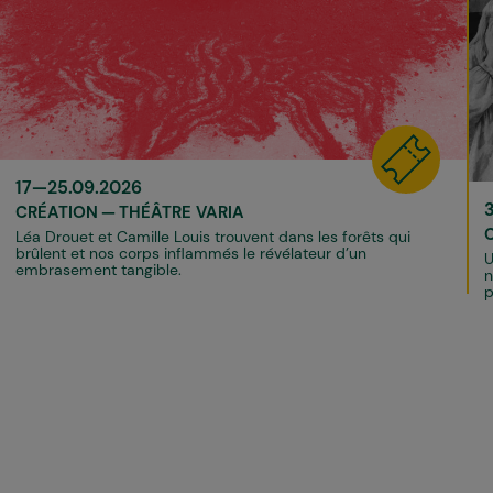
17—25.09.2026
CRÉATION
THÉÂTRE VARIA
Léa Drouet et Camille Louis trouvent dans les forêts qui
brûlent et nos corps inflammés le révélateur d’un
U
embrasement tangible.
n
p