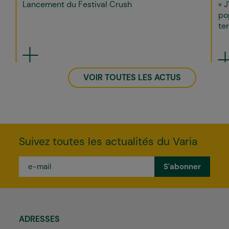
Lancement du Festival Crush
« J
po
ter
VOIR TOUTES LES ACTUS
Suivez toutes les actualités du Varia
e-
mail
*
ADRESSES