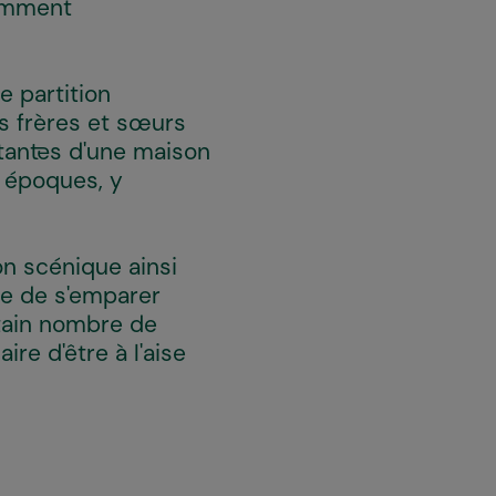
tamment
e partition
es frères et sœurs
tant·es d'une maison
s époques, y
n scénique ainsi
ite de s'emparer
tain nombre de
re d'être à l'aise