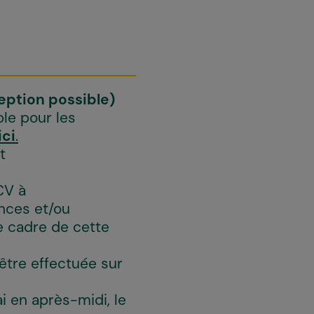
eption possible)
ble pour les
ici
.
t
CV à
ences et/ou
e cadre de cette
être effectuée sur
i en après-midi, le