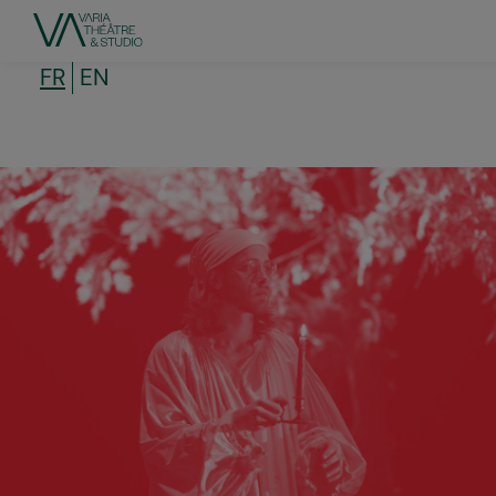
Aller
au
contenu
principal
FR
EN