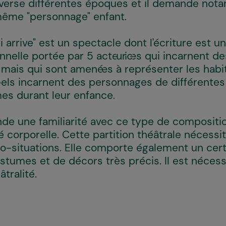
raverse différentes époques et il demande no
 même "personnage" enfant.
 arrive" est un spectacle dont l'écriture est un
nnelle portée par 5 acteur·ices qui incarnent d
mais qui sont amené·es à représenter les habi
 I·els incarnent des personnages de différente
es durant leur enfance.
e une familiarité avec ce type de compositio
é corporelle. Cette partition théâtrale nécess
o-situations. Elle comporte également un cer
umes et de décors très précis. Il est nécessai
tralité.