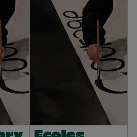
ary
Ecoles