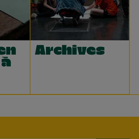
en
Archives
 à