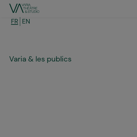
Aller
au
contenu
principal
FR
EN
Varia & les publics