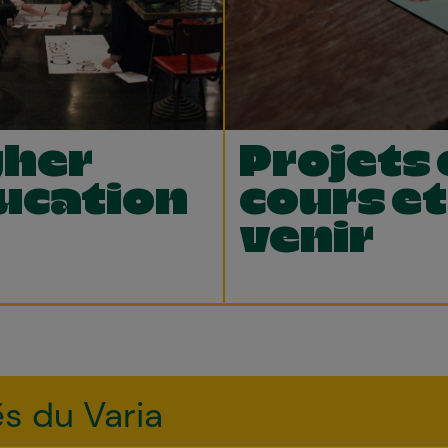
gher
Projets 
ucation
cours et
venir
és du Varia