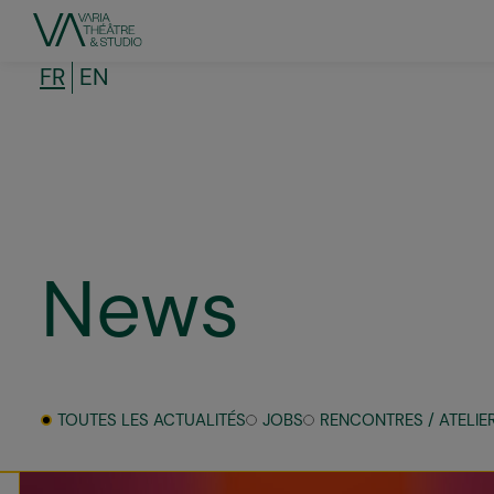
Aller
au
contenu
principal
FR
EN
News
TOUTES LES ACTUALITÉS
JOBS
RENCONTRES / ATELIE