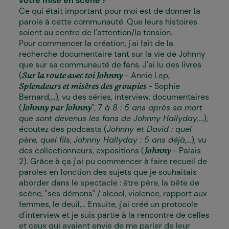
votre mise en scène ?
Ce qui était important pour moi est de donner la
parole à cette communauté. Que leurs histoires
soient au centre de l'attention/la tension.
Pour commencer la création, j'ai fait de la
recherche documentaire tant sur la vie de Johnny
que sur sa communauté de fans. J'ai lu des livres
(
- Annie Lep,
Sur la route avec toi Johnny
- Sophie
Splendeurs et misères des groupies
Bernard,...), vu des séries, interview, documentaires
(
",
7 à 8 : 5 ans après sa mort
Johnny par Johnny
que sont devenus les fans de Johnny Hallyday
,...),
écoutez des podcasts (
Johnny et David : quel
père, quel fils
,
Johnny Hallyday : 5 ans déjà
,...), vu
des collectionneurs, expositions (
- Palais
Johnny
2). Grâce à ça j'ai pu commencer à faire recueil de
paroles en fonction des sujets que je souhaitais
aborder dans le spectacle : être père, la bête de
scène, "ses démons" / alcool, violence, rapport aux
femmes, le deuil,... Ensuite, j'ai créé un protocole
d'interview et je suis partie à la rencontre de celles
et ceux qui avaient envie de me parler de leur