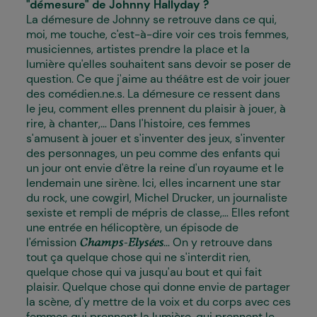
"démesure" de Johnny Hallyday ?
La démesure de Johnny se retrouve dans ce qui,
moi, me touche, c'est-à-dire voir ces trois femmes,
musiciennes, artistes prendre la place et la
lumière qu'elles souhaitent sans devoir se poser de
question. Ce que j'aime au théâtre est de voir jouer
des comédien.ne.s. La démesure ce ressent dans
le jeu, comment elles prennent du plaisir à jouer, à
rire, à chanter,... Dans l'histoire, ces femmes
s'amusent à jouer et s'inventer des jeux, s'inventer
des personnages, un peu comme des enfants qui
un jour ont envie d'être la reine d'un royaume et le
lendemain une sirène. Ici, elles incarnent une star
du rock, une cowgirl, Michel Drucker, un journaliste
sexiste et rempli de mépris de classe,... Elles refont
une entrée en hélicoptère, un épisode de
l'émission
... On y retrouve dans
Champs-Elysées
tout ça quelque chose qui ne s'interdit rien,
quelque chose qui va jusqu'au bout et qui fait
plaisir. Quelque chose qui donne envie de partager
la scène, d'y mettre de la voix et du corps avec ces
femmes qui prennent la lumière, qui prennent le