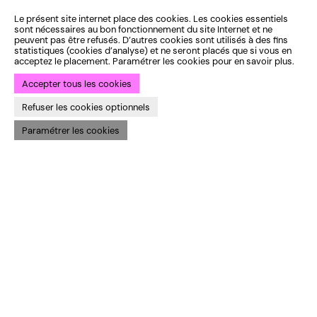
Le présent site internet place des cookies. Les cookies essentiels
sont nécessaires au bon fonctionnement du site Internet et ne
peuvent pas être refusés. D’autres cookies sont utilisés à des fins
statistiques (cookies d’analyse) et ne seront placés que si vous en
acceptez le placement. Paramétrer les cookies pour en savoir plus.
Accepter tous les cookies
Refuser les cookies optionnels
Paramétrer les cookies
Identité institutionnelle :
ekta
— Identité saison 25-26 :
Bye Bye
Binary
— Développement :
Bien à vous