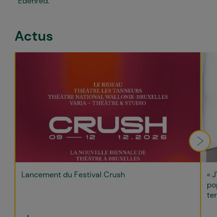
Edenred.
Actus
Lancement du Festival Crush
« J
po
ter