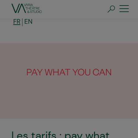
Aller
au
contenu
principal
FR
EN
Les tarifs : pay what