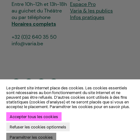
Entre 10h-12h et 13h-18h
Espace Pro
au guichet du Théâtre
Varia & les publics
ou par téléphone
Infos pratiques
Horaires complets
+32 (0)2 640 35 50
info@varia.be
Le présent site internet place des cookies. Les cookies essentiels
sont nécessaires au bon fonctionnement du site Internet et ne
peuvent pas être refusés. D’autres cookies sont utilisés à des fins
statistiques (cookies d’analyse) et ne seront placés que si vous en
acceptez le placement. Paramétrer les cookies pour en savoir plus.
Accepter tous les cookies
Refuser les cookies optionnels
Paramétrer les cookies