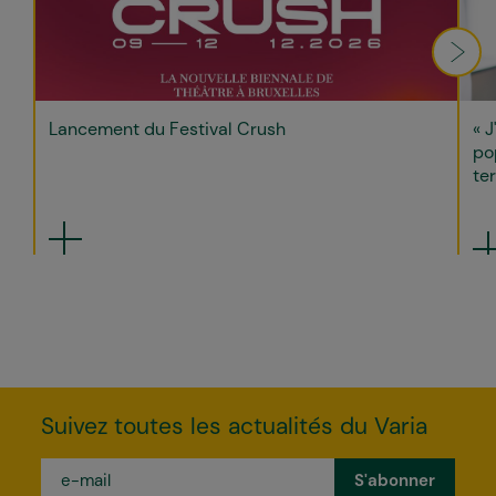
Lancement du Festival Crush
« J
po
ter
Suivez toutes les actualités du Varia
e-
mail