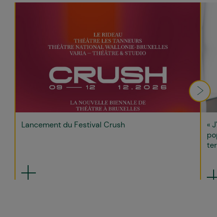
Lancement du Festival Crush
« J
po
ter