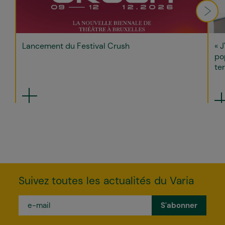
Lancement du Festival Crush
« J
po
ter
Suivez toutes les actualités du Varia
e-
mail
*