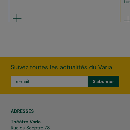
ter
Suivez toutes les actualités du Varia
e-
mail
*
ADRESSES
Théâtre Varia
Rue du Sceptre 78