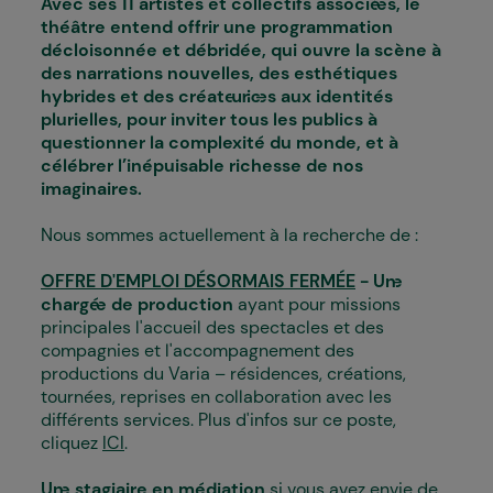
Avec ses 11 artistes et collectifs associé·es, le
théâtre entend offrir une programmation
décloisonnée et débridée, qui ouvre la scène à
des narrations nouvelles, des esthétiques
hybrides et des créateur·ices aux identités
plurielles, pour inviter tous les publics à
questionner la complexité du monde, et à
célébrer l’inépuisable richesse de nos
imaginaires.
Nous sommes actuellement à la recherche de :
OFFRE D'EMPLOI DÉSORMAIS FERMÉE
- Un·e
chargé·e de production
ayant pour missions
principales l'a
ccueil des spectacles et des
compagnies et l'accompagnement des
productions du Varia – résidences, créations,
tournées, reprises en collaboration avec les
différents services. Plus d'infos sur ce poste,
cliquez
ICI
.
Un
·e stagiaire en médiation
si vous avez envie de