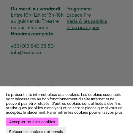
Du mardi au vendredi
Programme
Entre 10h-12h et 13h-18h
Espace Pro
au guichet du Théâtre
Varia & les publics
ou par téléphone
Infos pratiques
Horaires complets
+32 (0)2 640 35 50
info@varia.be
Le présent site internet place des cookies. Les cookies essentiels
sont nécessaires au bon fonctionnement du site Internet et ne
peuvent pas être refusés. D’autres cookies sont utilisés à des fins
statistiques (cookies d’analyse) et ne seront placés que si vous en
acceptez le placement. Paramétrer les cookies pour en savoir plus.
Accepter tous les cookies
Refuser les cookies optionnels