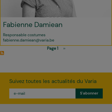
Fabienne Damiean
Responsable costumes
fabienne.damiean@varia.be
Pagination
Page 1
Page
››
suivante
Suivez toutes les actualités du Varia
e-
mail
*