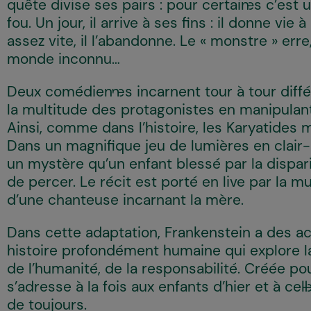
quête divise ses pairs : pour certain·es c’est 
fou. Un jour, il arrive à ses fins : il donne vie
assez vite, il l’abandonne. Le « monstre » err
monde inconnu...
Deux comédien·nes incarnent tour à tour diffé
la multitude des protagonistes en manipulant
Ainsi, comme dans l’histoire, les Karyatides mé
Dans un magnifique jeu de lumières en clair-o
un mystère qu’un enfant blessé par la dispa
de percer. Le récit est porté en live par la 
d’une chanteuse incarnant la mère.
Dans cette adaptation, Frankenstein a des a
histoire profondément humaine qui explore l
de l’humanité, de la responsabilité. Créée pou
s’adresse à la fois aux enfants d’hier et à cel·
de toujours.