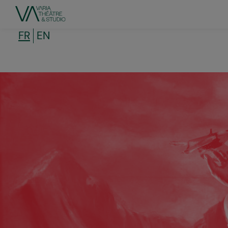
Aller
au
contenu
principal
FR
EN