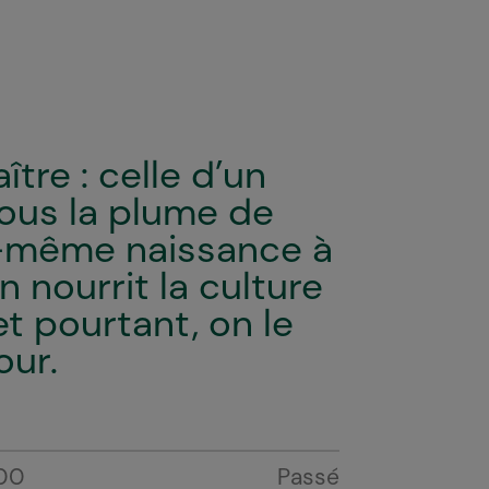
ître : celle d’un
 sous la plume de
ui-même naissance à
 nourrit la culture
t pourtant, on le
our.
00
Passé