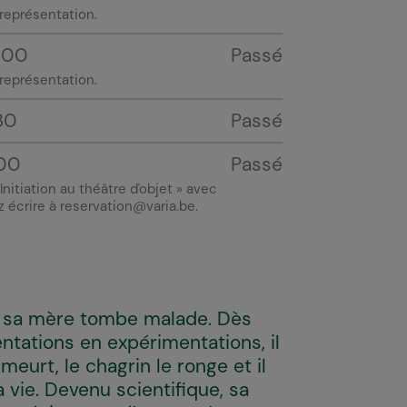
e représentation.
h00
Passé
te représentation.
30
Passé
00
Passé
 Initiation au théâtre d'objet »
avec
ez écrire à reservation@varia.be.
d sa mère tombe malade. Dès
mentations en expérimentations, il
eurt, le chagrin le ronge et il
a vie. Devenu scientifique, sa