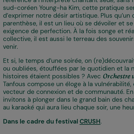
référence à l’interprète chantant seul·e, sans 
sud-coréen Young-ha Kim, cette pratique ser
d’exprimer notre désir artistique. Plus qu’un
parenthèse, il est un lieu où se dévoiler et s
exigence de perfection. À la fois songe et réa
collective, il est aussi le terreau des souveni
venir.
Et si, le temps d’une soirée, on (re)découvra
ou oubliées, étouffées par le quotidien et la n
histoires étaient possibles ? Avec
Orchestre v
Tanfous compose un éloge à la vulnérabilité
vecteur de connexion et de communauté. En
invitons à plonger dans le grand bain des ch
au karaoké qui aura lieu chaque soir, une heu
Dans le cadre du festival
CRUSH
.