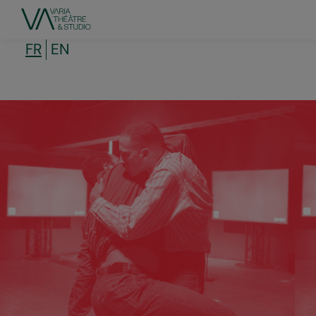
Aller
au
contenu
principal
FR
EN