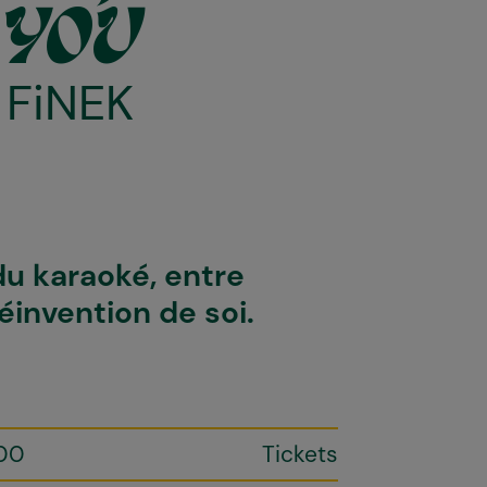
 YOU
&
FiNEK
du karaoké, entre
invention de soi.
00
Tickets