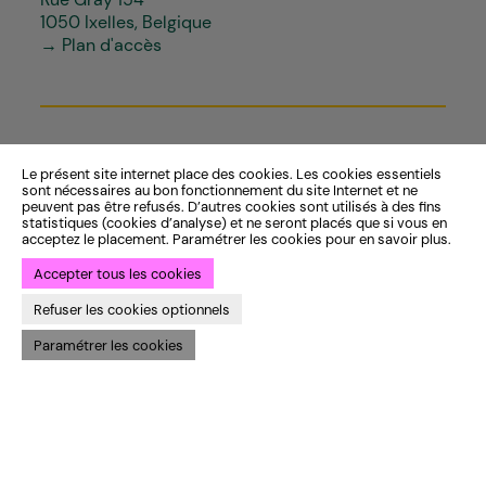
1050 Ixelles, Belgique
→ Plan d'accès
CONTACTS
Le présent site internet place des cookies. Les cookies essentiels
sont nécessaires au bon fonctionnement du site Internet et ne
peuvent pas être refusés. D’autres cookies sont utilisés à des fins
Du mardi au vendredi
Programme
statistiques (cookies d’analyse) et ne seront placés que si vous en
Entre 10h-12h et 13h-18h
Espace Pro
acceptez le placement. Paramétrer les cookies pour en savoir plus.
au guichet du Théâtre
Varia & les publics
Accepter tous les cookies
ou par téléphone
Infos pratiques
Horaires complets
Refuser les cookies optionnels
Paramétrer les cookies
+32 (0)2 640 35 50
info@varia.be