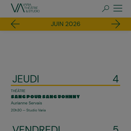
Aller
au
contenu
principal
FR
EN
Pagination
JUIN 2026
JEUDI
4
THÉÂTRE
SANG POUR SANG JOHNNY
Aurianne Servais
20h30 — Studio Varia
VENDREDI
5