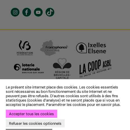
Le présent site internet place des cookies. Les cookies essentiels
sont nécessaires au bon fonctionnement du site Internet et ne
peuvent pas être refusés. D’autres cookies sont utilisés à des fins
statistiques (cookies d’analyse) et ne seront placés que si vous en
acceptez le placement. Paramétrer les cookies pour en savoir plus.
Accepter tous les cookies
Identité institutionnelle :
ekta
— Identité saison 25-26 :
Bye Bye
Refuser les cookies optionnels
Binary
— Développement :
Bien à vous