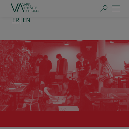
Aller
au
contenu
principal
FR
EN