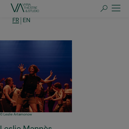
Aller
au
contenu
principal
FR
EN
Leslie Artamonow
Leslie Mannès