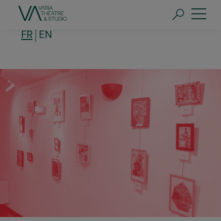
Aller
au
contenu
principal
FR
EN