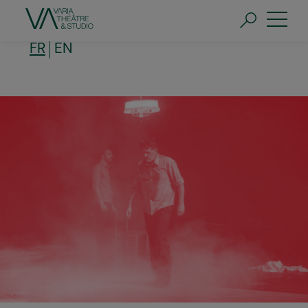
Aller
au
contenu
principal
FR
EN