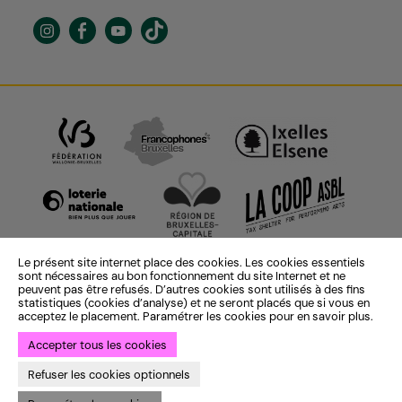
Le présent site internet place des cookies. Les cookies essentiels
sont nécessaires au bon fonctionnement du site Internet et ne
peuvent pas être refusés. D’autres cookies sont utilisés à des fins
statistiques (cookies d’analyse) et ne seront placés que si vous en
acceptez le placement. Paramétrer les cookies pour en savoir plus.
Accepter tous les cookies
Identité institutionnelle :
ekta
— Identité saison 25-26 :
Bye Bye
Refuser les cookies optionnels
Binary
— Développement :
Bien à vous