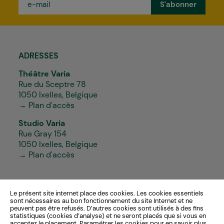
mail
*
ADRESSES
Théâtre Varia
Rue du Sceptre 78
1050 Ixelles, Belgique
→ Plan d'accès
Studio Varia
Rue Gray 154
1050 Ixelles, Belgique
→ Plan d'accès
Le présent site internet place des cookies. Les cookies essentiels
sont nécessaires au bon fonctionnement du site Internet et ne
peuvent pas être refusés. D’autres cookies sont utilisés à des fins
CONTACTS
statistiques (cookies d’analyse) et ne seront placés que si vous en
acceptez le placement. Paramétrer les cookies pour en savoir plus.