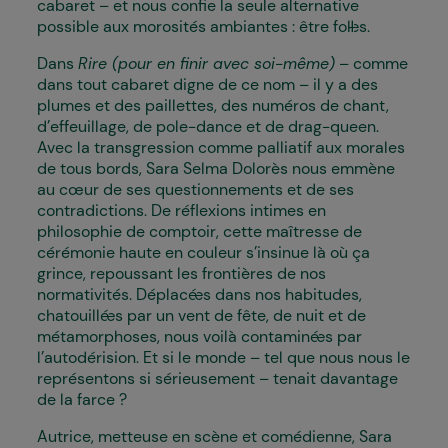
cabaret – et nous confie la seule alternative
possible aux morosités ambiantes : être fol·les.
Dans
Rire (pour en finir avec soi-même)
– comme
dans tout cabaret digne de ce nom – il y a des
plumes et des paillettes, des numéros de chant,
d’effeuillage, de pole-dance et de drag-queen.
Avec la transgression comme palliatif aux morales
de tous bords, Sara Selma Dolorès nous emmène
au cœur de ses questionnements et de ses
contradictions. De réflexions intimes en
philosophie de comptoir, cette maîtresse de
cérémonie haute en couleur s’insinue là où ça
grince, repoussant les frontières de nos
normativités. Déplacé·es dans nos habitudes,
chatouillé·es par un vent de fête, de nuit et de
métamorphoses, nous voilà contaminé·es par
l’autodérision. Et si le monde – tel que nous nous le
représentons si sérieusement – tenait davantage
de la farce ?
Autrice, metteuse en scène et comédienne, Sara