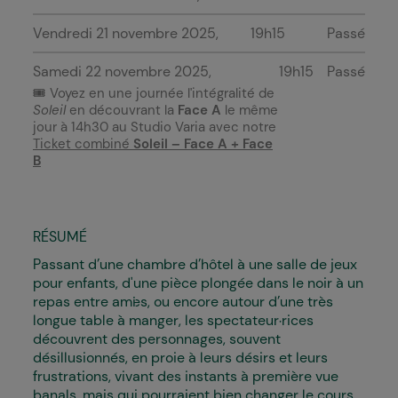
Vendredi 21 novembre 2025
19h15
Passé
Samedi 22 novembre 2025
19h15
Passé
🎟️
Voyez en une journée l'intégralité de
Soleil
en découvrant la
Face A
le même
jour à 14h30 au Studio Varia avec notre
Ticket combiné
Soleil
–
Face A + Face
B
RÉSUMÉ
Passant d’une chambre d’hôtel à une salle de jeux
pour enfants, d'une pièce plongée dans le noir à un
repas entre ami·es, ou encore
autour d’une très
longue table à manger
, les spectateur·rices
découvrent des personnages, souvent
désillusionnés, en proie à leurs désirs et leurs
frustrations, vivant des instants à première vue
banals, mais qui pourraient bien changer le cours