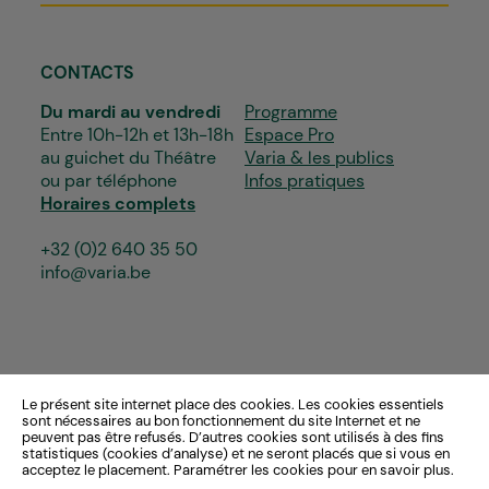
CONTACTS
Du mardi au vendredi
Programme
Entre 10h-12h et 13h-18h
Espace Pro
au guichet du Théâtre
Varia & les publics
ou par téléphone
Infos pratiques
Horaires complets
+32 (0)2 640 35 50
info@varia.be
Le présent site internet place des cookies. Les cookies essentiels
sont nécessaires au bon fonctionnement du site Internet et ne
peuvent pas être refusés. D’autres cookies sont utilisés à des fins
statistiques (cookies d’analyse) et ne seront placés que si vous en
acceptez le placement. Paramétrer les cookies pour en savoir plus.