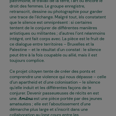
patrimoine, le travail de la terre, l’art ou encore le
droit des femmes. Le groupe enregistre,
retranscrit, dessine ou photographie pour garder
une trace de l’échange. Malgré tout, i·els constatent
que le silence est omniprésent : si certain·es
tentent de le conjurer de différentes manières
artistiques ou militantes ; d’autres l’ont néanmoins
intégré, ont fait corps avec. La pièce est le fruit de
ce dialogue entre territoires – Bruxelles et la
Palestine – et le résultat d'un constat : le silence
peut être à la fois coupable ou allié, mais il est
toujours complice.
Ce projet citoyen tente de créer des ponts et
comprendre une violence qui nous dépasse – celle
d’un apartheid
et d'une colonisation
– le silence
qu’elle induit et les différentes façons de le
conjurer. Devenir passeur·euses de récits en est
une.
est une pièce portée par des jeunes
Amâna
amateur·ices ; elle est l’aboutissement d’une
démarche plus large et s’inscrit dans une
collaboration au long cours entre les