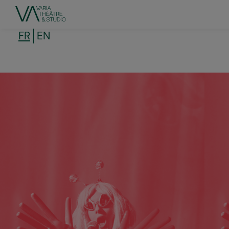
Aller
au
contenu
principal
FR
EN