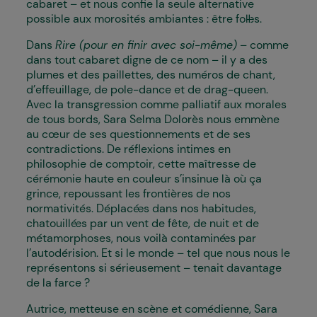
cabaret – et nous confie la seule alternative
possible aux morosités ambiantes : être fol·les.
Dans
Rire (pour en finir avec soi-même)
– comme
dans tout cabaret digne de ce nom – il y a des
plumes et des paillettes, des numéros de chant,
d’effeuillage, de pole-dance et de drag-queen.
Avec la transgression comme palliatif aux morales
de tous bords, Sara Selma Dolorès nous emmène
au cœur de ses questionnements et de ses
contradictions. De réflexions intimes en
philosophie de comptoir, cette maîtresse de
cérémonie haute en couleur s’insinue là où ça
grince, repoussant les frontières de nos
normativités. Déplacé·es dans nos habitudes,
chatouillé·es par un vent de fête, de nuit et de
métamorphoses, nous voilà contaminé·es par
l’autodérision. Et si le monde – tel que nous nous le
représentons si sérieusement – tenait davantage
de la farce ?
Autrice, metteuse en scène et comédienne, Sara