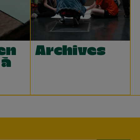
en
Archives
 à