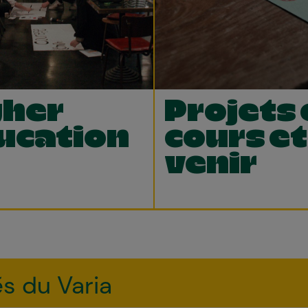
gher
Projets 
ucation
cours et
venir
és du Varia