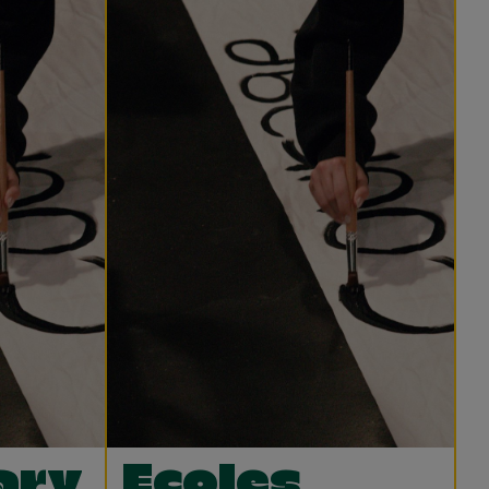
ary
Ecoles