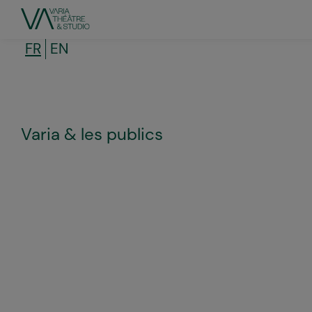
Aller
au
contenu
principal
FR
EN
Varia & les publics