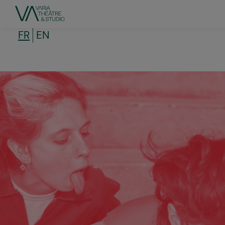
Aller
au
contenu
principal
FR
EN