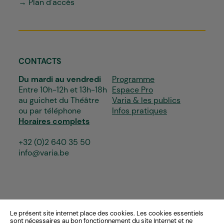
→ Plan d'accès
CONTACTS
Du mardi au vendredi
Programme
Entre 10h-12h et 13h-18h
Espace Pro
au guichet du Théâtre
Varia & les publics
ou par téléphone
Infos pratiques
Horaires complets
+32 (0)2 640 35 50
info@varia.be
Le présent site internet place des cookies. Les cookies essentiels
sont nécessaires au bon fonctionnement du site Internet et ne