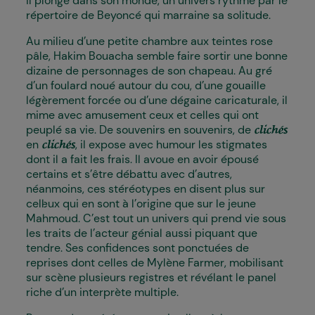
il plonge dans son monde, un univers rythmé par le
répertoire de Beyoncé qui marraine sa solitude.
Au milieu d’une petite chambre aux teintes rose
pâle, Hakim Bouacha semble faire sortir une bonne
dizaine de personnages de son chapeau. Au gré
d’un foulard noué autour du cou, d’une gouaille
légèrement forcée ou d’une dégaine caricaturale, il
mime avec amusement ceux et celles qui ont
peuplé sa vie. De souvenirs en souvenirs, de
clichés
en
, il expose avec humour les stigmates
clichés
dont il a fait les frais. Il avoue en avoir épousé
certains et s’être débattu avec d’autres,
néanmoins, ces stéréotypes en disent plus sur
cell·eux qui en sont à l’origine que sur le jeune
Mahmoud. C’est tout un univers qui prend vie sous
les traits de l’acteur génial aussi piquant que
tendre. Ses confidences sont ponctuées de
reprises dont celles de Mylène Farmer, mobilisant
sur scène plusieurs registres et révélant le panel
riche d’un interprète multiple.