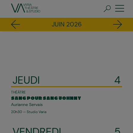
Aller
au
contenu
principal
FR
EN
Pagination
JUIN 2026
JEUDI
4
THÉÂTRE
SANG POUR SANG JOHNNY
Aurianne Servais
20h30 — Studio Varia
VENDREDI
5