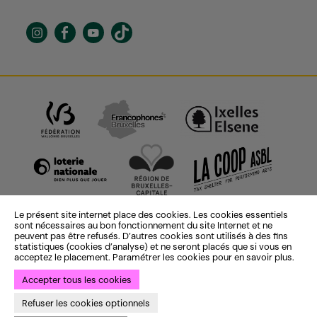
Le présent site internet place des cookies. Les cookies essentiels
sont nécessaires au bon fonctionnement du site Internet et ne
peuvent pas être refusés. D’autres cookies sont utilisés à des fins
statistiques (cookies d’analyse) et ne seront placés que si vous en
acceptez le placement. Paramétrer les cookies pour en savoir plus.
Accepter tous les cookies
Identité institutionnelle :
ekta
— Identité saison 25-26 :
Bye Bye
Refuser les cookies optionnels
Binary
— Développement :
Bien à vous