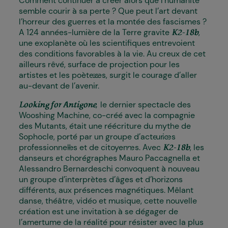
Comment continuer à créer alors que l'humanité
semble courir à sa perte ? Que peut l’art devant
l’horreur des guerres et la montée des fascismes ?
A 124 années-lumière de la Terre gravite
,
K2-18b
une exoplanète où les scientifiques entrevoient
des conditions favorables à la vie. Au creux de cet
ailleurs rêvé, surface de projection pour les
artistes et les poète·sses, surgit le courage d’aller
au-devant de l’avenir.
,
le dernier spectacle des
Looking for Antigone
Wooshing Machine, co-créé avec la compagnie
des Mutants, était une réécriture du mythe de
Sophocle, porté par un groupe d’acteur·ices
professionnel·les et de citoyen·nes. Avec
, les
K2-18b
danseurs et chorégraphes Mauro Paccagnella et
Alessandro Bernardeschi convoquent à nouveau
un groupe d’interprètes d’âges et d’horizons
différents, aux présences magnétiques. Mêlant
danse, théâtre, vidéo et musique, cette nouvelle
création est une invitation à se dégager de
l’amertume de la réalité pour résister avec la plus