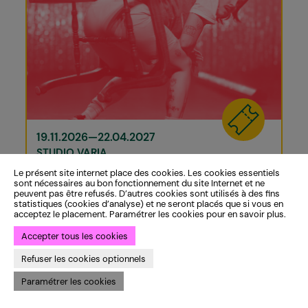
19.11.2026—22.04.2027
STUDIO VARIA
Au vu du succès rencontré lors des éditions
Le présent site internet place des cookies. Les cookies essentiels
précédentes, le Varia est très heureux de réinviter
sont nécessaires au bon fonctionnement du site Internet et ne
L’Atout Comedy Club.
peuvent pas être refusés. D’autres cookies sont utilisés à des fins
statistiques (cookies d’analyse) et ne seront placés que si vous en
acceptez le placement. Paramétrer les cookies pour en savoir plus.
DANSE
PERFORMANCE
Accepter tous les cookies
RECTUM CROCODILE
Refuser les cookies optionnels
Marvin M'toumo
Paramétrer les cookies
19—21.11.2026