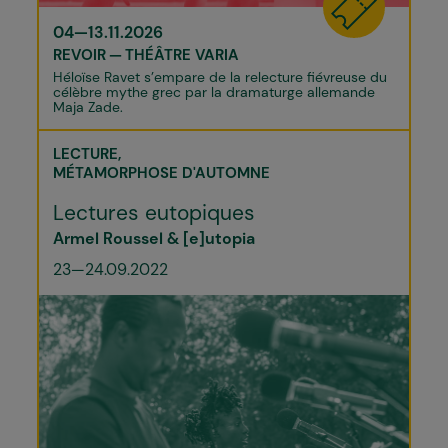
04—13.11.2026
REVOIR
THÉÂTRE VARIA
Héloïse Ravet s’empare de la relecture fiévreuse du
célèbre mythe grec par la dramaturge allemande
Maja Zade.
LECTURE
MÉTAMORPHOSE D'AUTOMNE
Lectures eutopiques
Armel Roussel & [e]utopia
23—24.09.2022