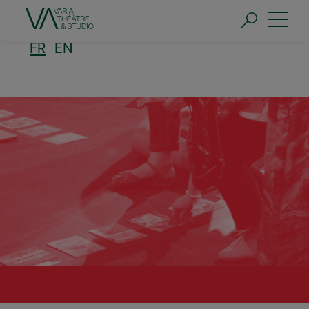
Aller
au
contenu
principal
FR
EN