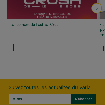
Lancement du Festival Crush
« J
po
ter
Suivez toutes les actualités du Varia
e-
mail