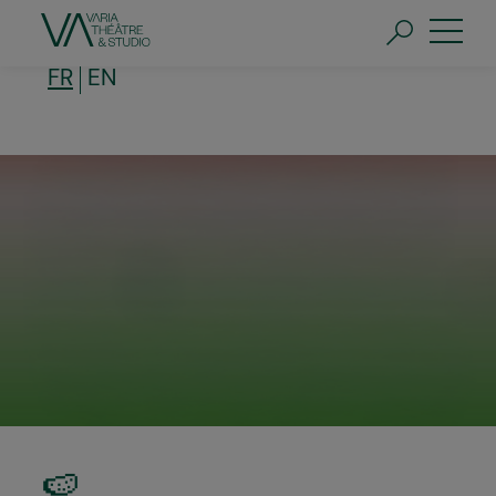
Aller
au
contenu
principal
FR
EN
🍉