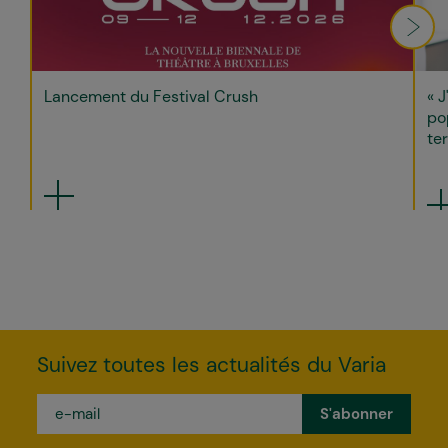
Lancement du Festival Crush
« J
po
ter
Suivez toutes les actualités du Varia
e-
mail
*