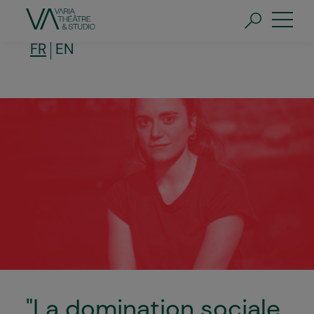
Aller
au
contenu
principal
FR
EN
"La domination sociale