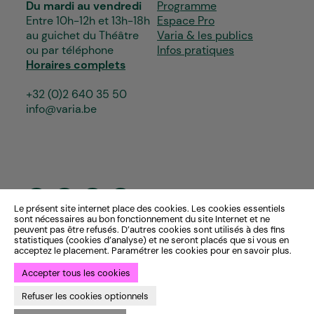
Du mardi au vendredi
Programme
Entre 10h-12h et 13h-18h
Espace Pro
au guichet du Théâtre
Varia & les publics
ou par téléphone
Infos pratiques
Horaires complets
+32 (0)2 640 35 50
info@varia.be
Le présent site internet place des cookies. Les cookies essentiels
sont nécessaires au bon fonctionnement du site Internet et ne
peuvent pas être refusés. D’autres cookies sont utilisés à des fins
statistiques (cookies d’analyse) et ne seront placés que si vous en
acceptez le placement. Paramétrer les cookies pour en savoir plus.
Accepter tous les cookies
Refuser les cookies optionnels