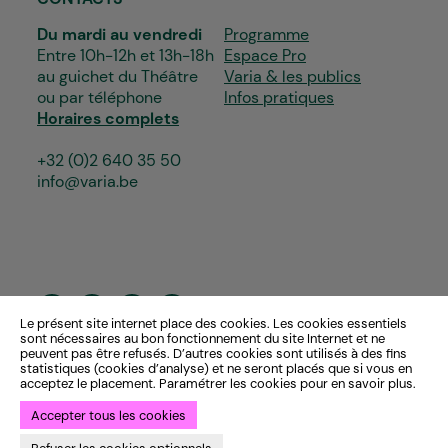
Du mardi au vendredi
Programme
Entre 10h-12h et 13h-18h
Espace Pro
au guichet du Théâtre
Varia & les publics
ou par téléphone
Infos pratiques
Horaires complets
+32 (0)2 640 35 50
info@varia.be
Le présent site internet place des cookies. Les cookies essentiels
sont nécessaires au bon fonctionnement du site Internet et ne
peuvent pas être refusés. D’autres cookies sont utilisés à des fins
statistiques (cookies d’analyse) et ne seront placés que si vous en
acceptez le placement. Paramétrer les cookies pour en savoir plus.
Accepter tous les cookies