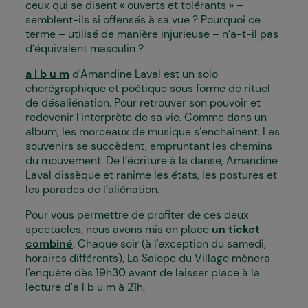
ceux qui se disent « ouverts et tolérants » –
semblent-ils si offensés à sa vue ? Pourquoi ce
terme – utilisé de manière injurieuse – n’a-t-il pas
d’équivalent masculin ?
a l b u m
d'Amandine Laval est u
n solo
chorégraphique et poétique sous forme de rituel
de désaliénation. Pour retrouver son pouvoir et
redevenir l’interprète de sa vie. Comme dans un
album, les morceaux de musique s’enchaînent. Les
souvenirs se succèdent, empruntant les chemins
du mouvement. De l’écriture à la danse, Amandine
Laval dissèque et ranime les états, les postures et
les parades de l’aliénation.
Pour vous permettre de profiter de ces deux
spectacles, nous avons mis en place
un ticket
combiné
. Chaque soir (à l'exception du samedi,
horaires différents),
La Salope du Village
mènera
l'enquête dès 19h30 avant de laisser place à la
lecture d'
a l b u m
à 21h.