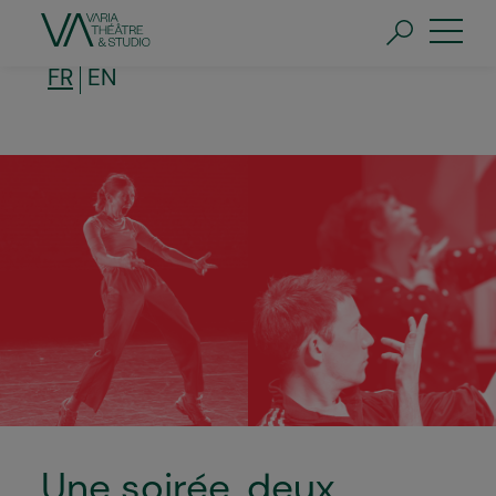
Aller
au
contenu
principal
FR
EN
Une soirée, deux