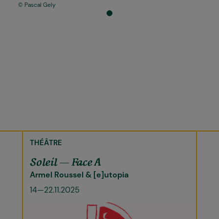
Pascal Gely
THÉÂTRE
Soleil — Face A
Armel Roussel & [e]utopia
14—22.11.2025