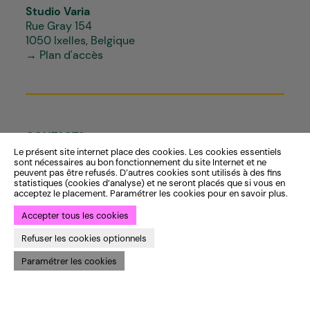
Studio Varia
Rue Gray 154
1050 Ixelles, Belgique
→ Plan d'accès
CONTACTS
Le présent site internet place des cookies. Les cookies essentiels
Du mardi au vendredi
Programme
sont nécessaires au bon fonctionnement du site Internet et ne
peuvent pas être refusés. D’autres cookies sont utilisés à des fins
Entre 10h-12h et 13h-18h
Espace Pro
statistiques (cookies d’analyse) et ne seront placés que si vous en
au guichet du Théâtre
Varia & les publics
acceptez le placement. Paramétrer les cookies pour en savoir plus.
ou par téléphone
Infos pratiques
Accepter tous les cookies
Horaires complets
Refuser les cookies optionnels
+32 (0)2 640 35 50
Paramétrer les cookies
info@varia.be