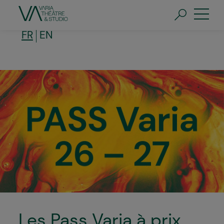
Aller
au
contenu
principal
FR
EN
Les Pass Varia à prix