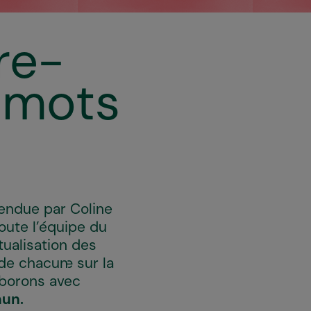
re-
 mots
endue par Coline
toute l’équipe du
ualisation des
de chacun·e sur la
laborons avec
mun.