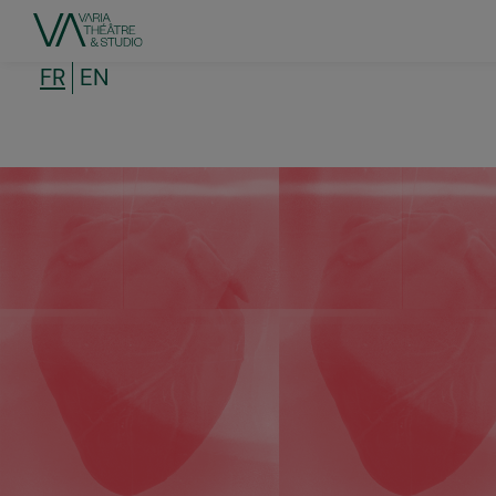
Aller
au
contenu
principal
FR
EN